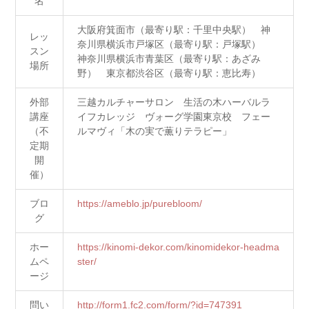
名
大阪府箕面市（最寄り駅：千里中央駅） 神
レッ
奈川県横浜市戸塚区（最寄り駅：戸塚駅）
スン
神奈川県横浜市青葉区（最寄り駅：あざみ
場所
野） 東京都渋谷区（最寄り駅：恵比寿）
外部
三越カルチャーサロン 生活の木ハーバルラ
講座
イフカレッジ ヴォーグ学園東京校 フェー
（不
ルマヴィ「木の実で薫りテラピー」
定期
開
催）
ブロ
https://ameblo.jp/purebloom/
グ
ホー
https://kinomi-dekor.com/kinomidekor-headma
ムペ
ster/
ージ
問い
http://form1.fc2.com/form/?id=747391