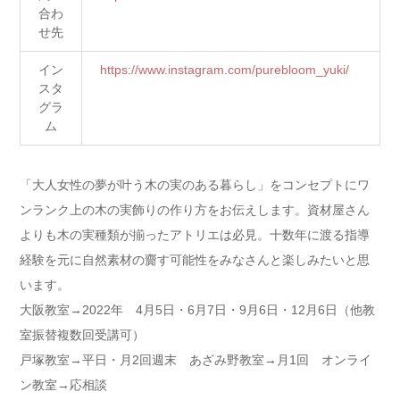
合わ
せ先
イン
https://www.instagram.com/purebloom_yuki/
スタ
グラ
ム
「大人女性の夢が叶う木の実のある暮らし」をコンセプトにワ
ンランク上の木の実飾りの作り方をお伝えします。資材屋さん
よりも木の実種類が揃ったアトリエは必見。十数年に渡る指導
経験を元に自然素材の齎す可能性をみなさんと楽しみたいと思
います。
大阪教室→2022年 4月5日・6月7日・9月6日・12月6日（他教
室振替複数回受講可）
戸塚教室→平日・月2回週末 あざみ野教室→月1回 オンライ
ン教室→応相談